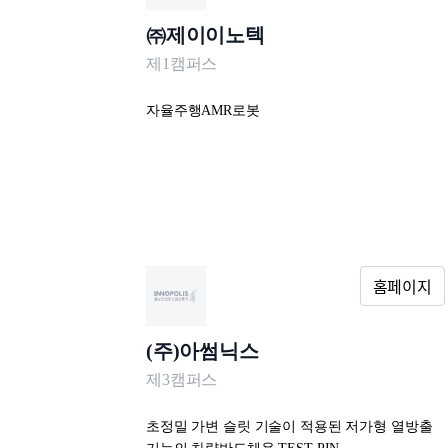
㈜제이이노텍
제1캠퍼스
자율주행AMR로봇
(주)아썸닉스
제3캠퍼스
초정밀 가변 슬릿 기술이 적용된 저가형 열방출