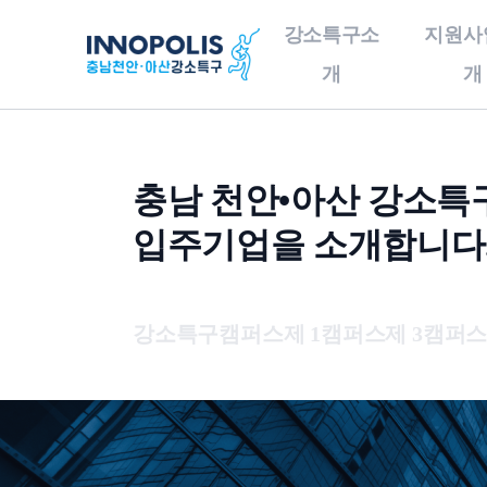
강소특구소
지원사
개
개
강소특구소개
지원사업소개
기
충남 천안•아산 강소특
인사말
사업구성총괄도
입주기업을 소개합니다
충남천안•아산강소특구
이노테크 발굴 및
개요
창업지원
오시는 길
이노테크 기업육성사업
강소특구캠퍼스
제 1캠퍼스
제 3캠퍼
연구소기업
기술이전사업화
글로벌 협력 지원