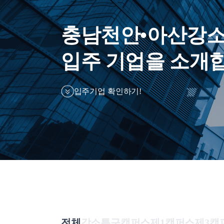
충남천안•아산강소
입주 기업을 소개
입주기업 확인하기!
전체
강소특구캠퍼스
제1캠퍼스
제3캠