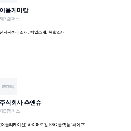
이음케미칼
제3캠퍼스
전자파차폐소재, 방열소재, 복합소재
주식회사 츄앤슈
제3캠퍼스
(어플리케이션) 하이퍼로컬 ESG 플랫폼 '싸이고'