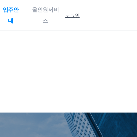
입주안
올인원서비
로그인
내
스
홍보센터
입주안내
기업홍보
강소특구캠퍼스
홍보자료
제 1캠퍼스
보도자료
제 3캠퍼스
행사사진
입주 절차 안내
입주기업