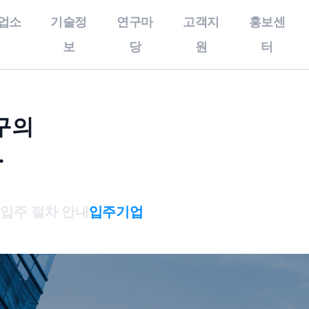
업소
기술정
연구마
고객지
홍보센
보
당
원
터
술정보
연구마당
고객지원
개인정보처리방
구의
우수기술
특화연구분야
공지사항
침,이메일무단
.
수집거부,이용
보유특허
특구보유장비
사업공고
약관
올인원서비스
기술영상
특구기술자료
개인정보처리방침
스
입주 절차 안내
입주기업
기술동향
이메일무단수집거부
이용약관