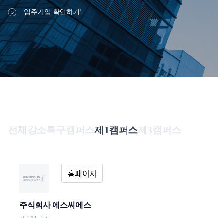
입주
침,
기술이전사업화
입주기업 확인하기!
이
메
글로벌 협력 지원
일
무
단
수
집
거
올
부,
인
이
원
전체
강소특구캠퍼스
제1캠퍼스
제3캠퍼스
용
서
약
비
관
스
개인정보처리방침
이메일무단수집거부
주식회사 에스씨에스
이용약관