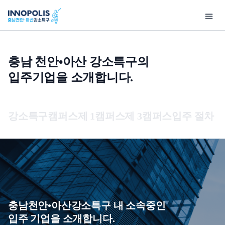
충남 천안•아산 강소특구의
입주기업을 소개합니다.
강
지
소
원
특
사
기
연
고
홍
입
구
업
술
구
객
보
주
강소특구캠퍼스
제 1캠퍼스
제 3캠퍼스
입주 절차 
소
소
정
마
지
센
안
개
개
보
당
원
터
내
개
인사말
사업구성총괄도
우수기술
특화연구분야
공지사항
기업홍보
강소
인
충남천안•아산강소특구
이노테크 발굴 및
보유특허
특구보유장비
사업공고
홍보자료
제 
정
개요
창업지원
보
기술영상
특구기술자료
보도자료
제 
처
오시는 길
이노테크 기업육성사업
충남천안•아산강소특구 내 소속중인
리
기술동향
행사사진
입주
입주 기업을 소개합니다.
연구소기업
방