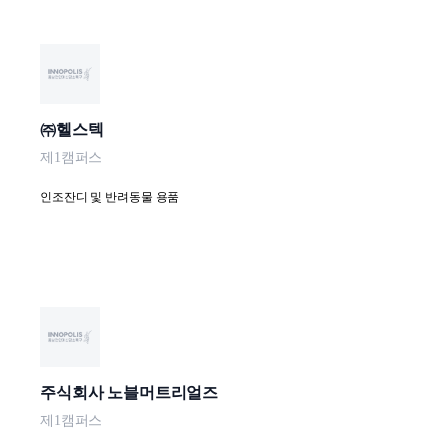
㈜헬스텍
제1캠퍼스
인조잔디 및 반려동물 용품
주식회사 노블머트리얼즈
제1캠퍼스