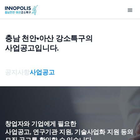
충남 천안•아산 강소특구의
사업공고입니다.
소
원
술
구
객
보
주
인
인
특
사
정
마
지
센
안
정
원
구
업
보
당
원
터
내
보
서
소
소
처
비
우수기술
특화연구분야
공지사항
기업홍보
강소특구캠퍼스
공지사항
사업공고
개
개
리
스
보유특허
특구보유장비
사업공고
홍보자료
제 1캠퍼스
방
인사말
사업구성총괄도
침,
기술영상
특구기술자료
보도자료
제 3캠퍼스
충남천안•
이노테크 발굴 및
이
아산강소특구 개요
창업지원
메
기술동향
행사사진
입주 절차 안내
일
오시는 길
이노테크
입주기업
기업육성사업
무
창업자와 기업에게 필요한
단
사업공고, 연구기관 지원, 기술사업화 지원 등의
연구소기업
수
모집 공고를 확인할 수 있습니다.