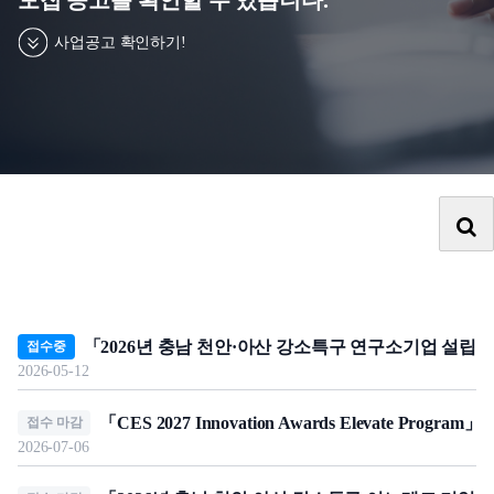
집
기술이전사업화
거
사업공고 확인하기!
글로벌 협력 지원
부,
이
용
약
관
개인정보처리방침
이메일무단수집거부
이용약관
「2026년 충남 천안·아산 강소특구 연구소기업 설립
접수중
2026-05-12
「CES 2027 Innovation Awards Elevate Prog
접수 마감
2026-07-06