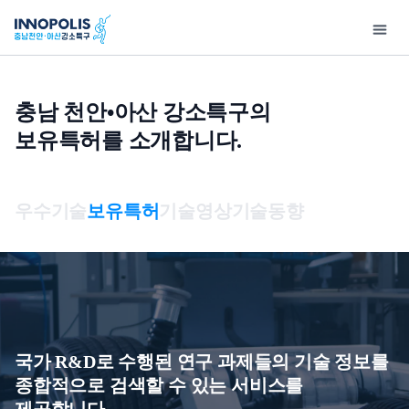
충남 천안•아산 강소특구의
보유특허를 소개합니다.
강
지
소
원
특
사
기
연
고
홍
입
구
업
술
구
객
보
주
우수기술
보유특허
기술영상
기술동향
소
소
정
마
지
센
안
개
개
보
당
원
터
내
개
인사말
사업구성총괄도
우수기술
특화연구분야
공지사항
기업홍보
강소
인
충남천안•아산강소특구
이노테크 발굴 및
보유특허
특구보유장비
사업공고
홍보자료
제 
정
개요
창업지원
보
기술영상
특구기술자료
보도자료
제 
처
국가 R&D로 수행된 연구 과제들의 기술 정보를
오시는 길
이노테크 기업육성사업
리
기술동향
행사사진
입주
종합적으로 검색할 수 있는 서비스를
연구소기업
방
제공합니다.