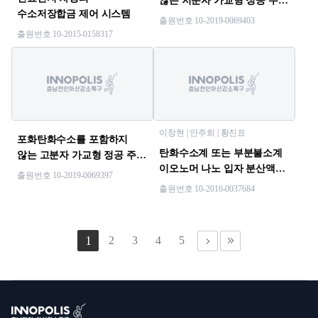
않는 저분자 가교형 정공 주입
수소저장합금 제어 시스템
및 수송 물질과 이를 이용한
출원번호 10-2019-0069403
유기 발광소자
출원번호 10-2015-0158317
이창현 | 안주희 | 황진표
포화탄화수소를 포함하지
탄화수소계 또는 부분불소계
않는 고분자 가교형 정공 주입
이오노머 나노 입자 분산액의
및 수송 물질과 이를 이용한
출원번호 10-2019-0069397
제조방법
유기 발광소자
출원번호 10-2016-0037684
1
2
3
4
5