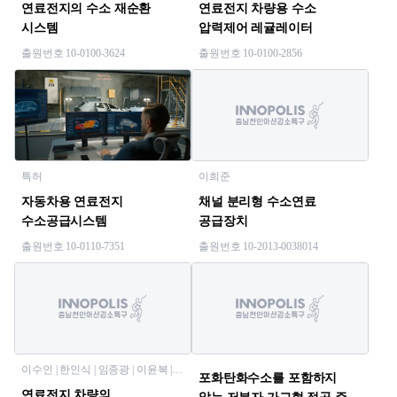
연료전지의 수소 재순환
연료전지 차량용 수소
시스템
압력제어 레귤레이터
출원번호 10-0100-3624
출원번호 10-0100-2856
특허
이희준
자동차용 연료전지
채널 분리형 수소연료
수소공급시스템
공급장치
출원번호 10-0110-7351
출원번호 10-2013-0038014
이수인 | 한인식 | 임종광 | 이윤복 |
포화탄화수소를 포함하지
김용원
연료전지 차량의