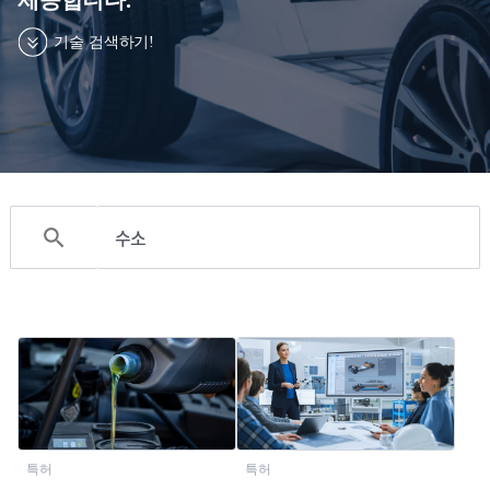
입주
침,
기술이전사업화
이
기술 검색하기!
메
글로벌 협력 지원
일
무
단
수
집
거
올
search
부,
인
이
원
용
서
약
비
관
스
개인정보처리방침
이메일무단수집거부
이용약관
특허
특허