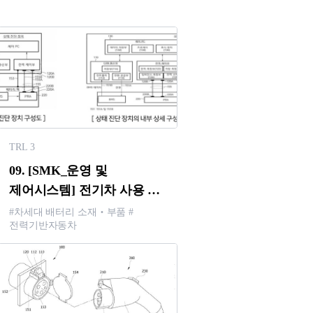
TRL 3
09. [SMK_운영 및
제어시스템] 전기차 사용 후
배터리의 전기적 검사를
#차세대 배터리 소재‧부품 #
전력기반자동차
위한 상태 진단 장치 및 그
방법