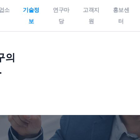
업소
기술정
연구마
고객지
홍보센
보
당
원
터
술정보
연구마당
고객지원
개인정보처리방
구의
우수기술
특화연구분야
공지사항
침,이메일무단
.
수집거부,이용
보유특허
특구보유장비
사업공고
약관
올인원서비스
기술영상
특구기술자료
개인정보처리방침
기술동향
이메일무단수집거부
이용약관