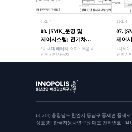
TRL 4
TRL 4
08. [SMK_운영 및
07. 
제어시스템] 전기차
제어시
배터리의 SOH 예측장치 및
전원체
#차세대 배터리 소재‧부품 #
#차세대
전력기반자동차
전력기
방법
운용 