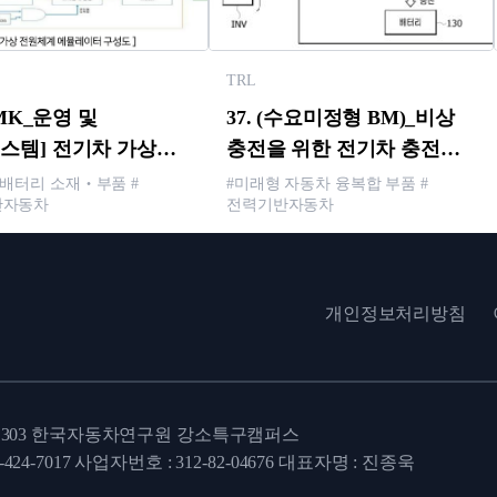
TRL
[SMK_운영 및
37. (수요미정형 BM)_비상
스템] 전기차 가상
충전을 위한 전기차 충전
계 에뮬레이터 및 그
장치 및 방법
 배터리 소재‧부품 #
#미래형 자동차 융복합 부품 #
반자동차
전력기반자동차
방법