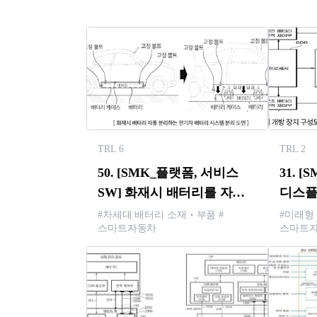
TRL 6
TRL 2
50. [SMK_플랫폼, 서비스
31. 
SW] 화재시 배터리를 자동
디스플
분리하는 전기차 배터리
개방장
#차세대 배터리 소재‧부품 #
#미래형
스마트자동차
스마트
시스템