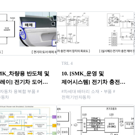
TRL 4
[SMK_차량용 반도체 및
10. [SMK_운영 및
레이] 전기차 도어
제어시스템] 전기차 충전
치 및 방법
제어 장치
 자동차 융복합 부품 #
#차세대 배터리 소재‧부품 #
자동차
전력기반자동차