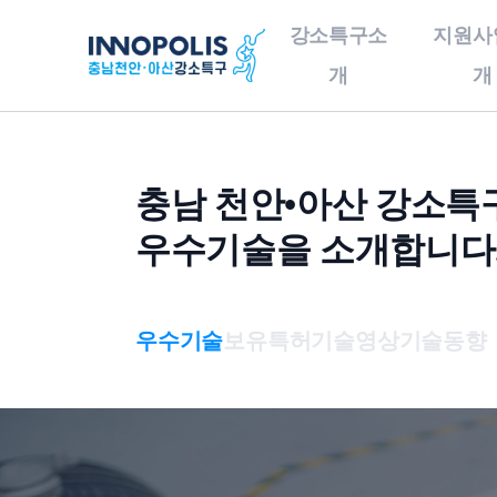
강소특구소
지원사
개
개
강소특구소개
지원사업소개
기
충남 천안•아산 강소특
인사말
사업구성총괄도
우수기술을 소개합니다
충남천안•아산강소특구
이노테크 발굴 및
개요
창업지원
오시는 길
이노테크 기업육성사업
우수기술
보유특허
기술영상
기술동향
연구소기업
기술이전사업화
글로벌 협력 지원