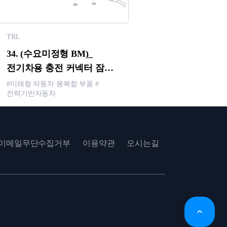
TRL
34. (수요미정형 BM)_
전기차용 충전 커넥터 잠금
장치 및 그 제어방법
#미래형 자동차 융복합 부품 #
전력기반자동차