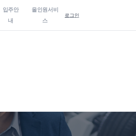
입주안
올인원서비
로그인
내
스
홍보센터
입주안내
기업홍보
강소특구캠퍼스
홍보자료
제 1캠퍼스
보도자료
제 3캠퍼스
행사사진
입주 절차 안내
입주기업