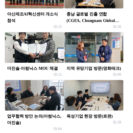
아산제조AI혁신센터 개소식
충남 글로벌 진출 연합
참석
(CGEA, Chungnam Global
03-25
03-20
Expansion Alliance)
실무위원…
더진솔-아썸닉스 MOU 체결
지역 유망기업 방문(영화테크)
03-12
03-09
업무협력 방안 논의(아썸닉스,
육성기업 현장 방문(로완)
02-28
더진솔)
03-04