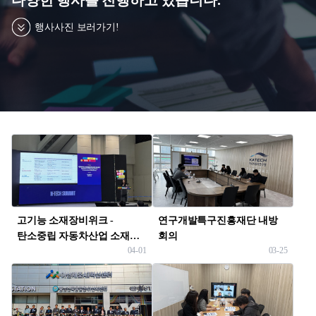
입주
침,
기술이전사업화
이
행사사진 보러가기!
메
글로벌 협력 지원
일
무
단
수
집
거
올
부,
인
이
원
용
서
약
비
고기능 소재장비위크 -
연구개발특구진흥재단 내방
관
스
탄소중립 자동차산업 소재
회의
개인정보처리방침
04-01
03-25
혁신 네트워크
이메일무단수집거부
이용약관