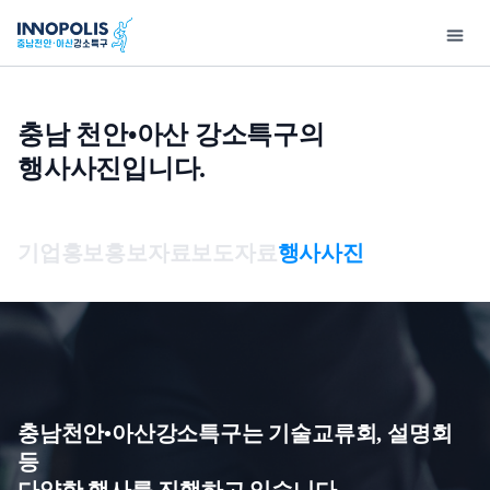
충남 천안•아산 강소특구의
행사사진입니다.
강
지
소
원
특
사
기
연
고
홍
입
구
업
술
구
객
보
주
기업홍보
홍보자료
보도자료
행사사진
소
소
정
마
지
센
안
개
개
보
당
원
터
내
개
인사말
사업구성총괄도
우수기술
특화연구분야
공지사항
기업홍보
강소
인
충남천안•아산강소특구
이노테크 발굴 및
보유특허
특구보유장비
사업공고
홍보자료
제 
정
개요
창업지원
보
기술영상
특구기술자료
보도자료
제 
처
충남천안•아산강소특구는 기술교류회, 설명회
오시는 길
이노테크 기업육성사업
리
기술동향
행사사진
입주
등
연구소기업
방
다양한 행사를 진행하고 있습니다.