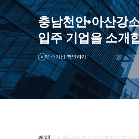
충남천안•아산강소
입주 기업을 소개
입주기업 확인하기!
전체
강소특구캠퍼스
제1캠퍼스
제3캠