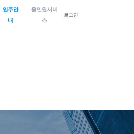
입주안
올인원서비
로그인
내
스
홍보센터
입주안내
기업홍보
강소특구캠퍼스
홍보자료
제 1캠퍼스
보도자료
제 3캠퍼스
행사사진
입주 절차 안내
입주기업