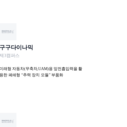
구구다이나믹
제3캠퍼스
미래형 자동차(무축차,UAM)용 앞전흡입력을 활
용한 폐쇄형 “추력 장치 모듈” 부품화