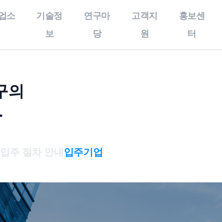
업소
기술정
연구마
고객지
홍보센
보
당
원
터
술정보
연구마당
고객지원
개인정보처리방
구의
우수기술
특화연구분야
공지사항
침,이메일무단
.
수집거부,이용
보유특허
특구보유장비
사업공고
약관
올인원서비스
기술영상
특구기술자료
개인정보처리방침
스
입주 절차 안내
입주기업
기술동향
이메일무단수집거부
이용약관