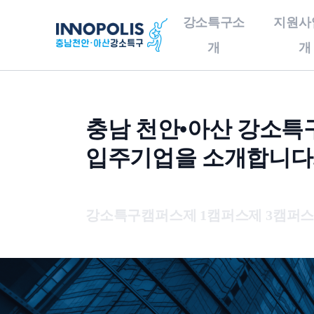
강소특구소
지원사
개
개
강소특구소개
지원사업소개
기
충남 천안•아산 강소특
인사말
사업구성총괄도
입주기업을 소개합니다
충남천안•아산강소특구
이노테크 발굴 및
개요
창업지원
오시는 길
이노테크 기업육성사업
강소특구캠퍼스
제 1캠퍼스
제 3캠퍼
연구소기업
기술이전사업화
글로벌 협력 지원