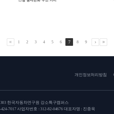
스형 충격완화 구조 커버
7
1
2
3
4
5
6
8
9