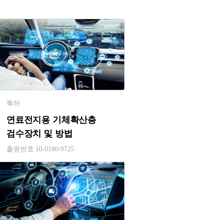
특허
연료전지용 기체확산층
검수장치 및 방법
출원번호 10-0180-9725