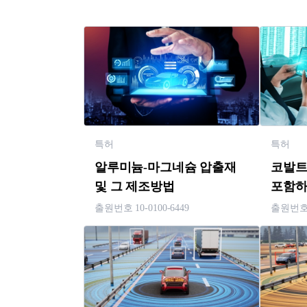
특허
특허
알루미늄-마그네슘 압출재
코발트
및 그 제조방법
포함하
알루미
출원번호 10-0100-6449
출원번호 1
제조