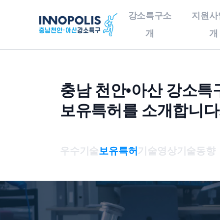
강소특구소
지원사
개
개
강소특구소개
지원사업소개
기
충남 천안•아산 강소특
인사말
사업구성총괄도
보유특허를 소개합니다
충남천안•아산강소특구
이노테크 발굴 및
개요
창업지원
오시는 길
이노테크 기업육성사업
우수기술
보유특허
기술영상
기술동향
연구소기업
기술이전사업화
글로벌 협력 지원