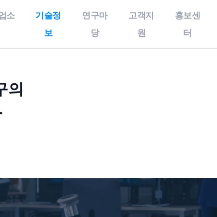
업소
기술정
연구마
고객지
홍보센
보
당
원
터
술정보
연구마당
고객지원
개인정보처리방
구의
우수기술
특화연구분야
공지사항
침,이메일무단
.
수집거부,이용
보유특허
특구보유장비
사업공고
약관
올인원서비스
기술영상
특구기술자료
개인정보처리방침
기술동향
이메일무단수집거부
이용약관