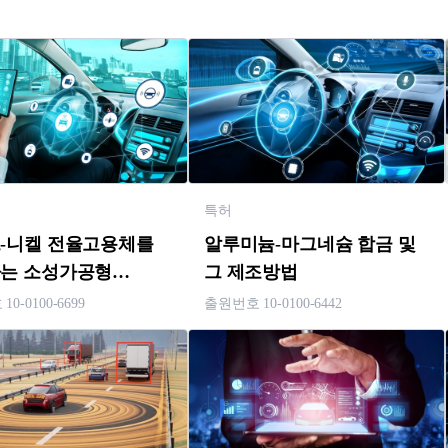
특허
-니켈 전율고용체를
알루미늄-마그네슘 합금 및
는 소성가공형
그 제조방법
늄 전신재 및 그
0-0100-6699
출원번호 10-0100-6442
방법