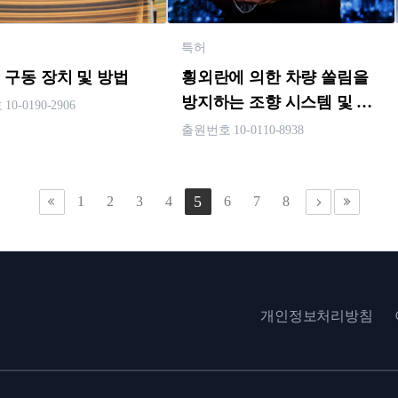
특허
 구동 장치 및 방법
횡외란에 의한 차량 쏠림을
방지하는 조향 시스템 및 그
0-0190-2906
제어방법
출원번호 10-0110-8938
5
1
2
3
4
6
7
8