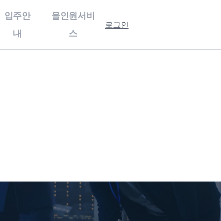
입주안
올인원서비
로그인
내
스
홍보센터
입주안내
기업홍보
강소특구캠퍼스
홍보자료
제 1캠퍼스
보도자료
제 3캠퍼스
행사사진
입주 절차 안내
입주기업