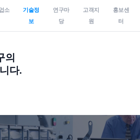
업소
기술정
연구마
고객지
홍보센
보
당
원
터
술정보
연구마당
고객지원
개인정보처리방
구의
우수기술
특화연구분야
공지사항
침,이메일무단
니다.
수집거부,이용
보유특허
특구보유장비
사업공고
약관
올인원서비스
기술영상
특구기술자료
개인정보처리방침
기술동향
이메일무단수집거부
이용약관