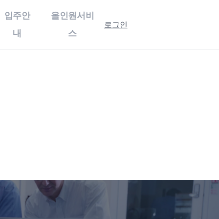
입주안
올인원서비
로그인
내
스
홍보센터
입주안내
기업홍보
강소특구캠퍼스
홍보자료
제 1캠퍼스
보도자료
제 3캠퍼스
행사사진
입주 절차 안내
입주기업