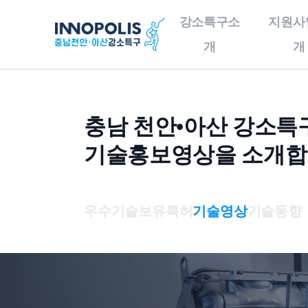
강소특구소
지원사
개
개
강소특구소개
지원사업소개
기
충남 천안•아산 강소특
인사말
사업구성총괄도
기술홍보영상을 소개합
충남천안•아산강소특구
이노테크 발굴 및
개요
창업지원
오시는 길
이노테크 기업육성사업
우수기술
보유특허
기술영상
기술동향
연구소기업
기술이전사업화
글로벌 협력 지원