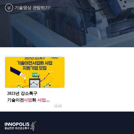
입주
침,
기술이전사업화
기술영상 관람하기!
이
메
글로벌 협력 지원
일
무
단
수
집
거
올
부,
인
이
원
용
서
약
비
2021년 강소특구
관
스
기술이전
사업
화
사업
개인정보처리방침
12-01
지원기업 모집
이메일무단수집거부
이용약관