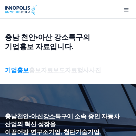
충남 천안•아산 강소특구의
기업홍보 자료입니다.
강
지
소
원
특
사
기
연
고
홍
입
구
업
술
구
객
보
주
기업홍보
홍보자료
보도자료
행사사진
소
소
정
마
지
센
안
개
개
보
당
원
터
내
개
인사말
사업구성총괄도
우수기술
특화연구분야
공지사항
기업홍보
강소
인
충남천안•아산강소특구
이노테크 발굴 및
보유특허
특구보유장비
사업공고
홍보자료
제 
정
개요
창업지원
보
기술영상
특구기술자료
보도자료
제 
충남천안•아산강소특구에 소속 중인 자동차
처
오시는 길
이노테크 기업육성사업
산업의 혁신 성장을
리
기술동향
행사사진
입주
이끌어갈 연구소기업, 첨단기술기업,
연구소기업
방