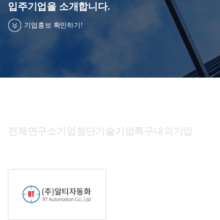
입주
입주기업을 소개합니다.
침,
기술이전사업화
이
기업홍보 확인하기!
메
글로벌 협력 지원
일
무
단
수
집
거
올
부,
인
이
원
전체
연구소기업
첨단기술기업
특구내외기업
용
서
약
비
관
스
개인정보처리방침
이메일무단수집거부
이용약관