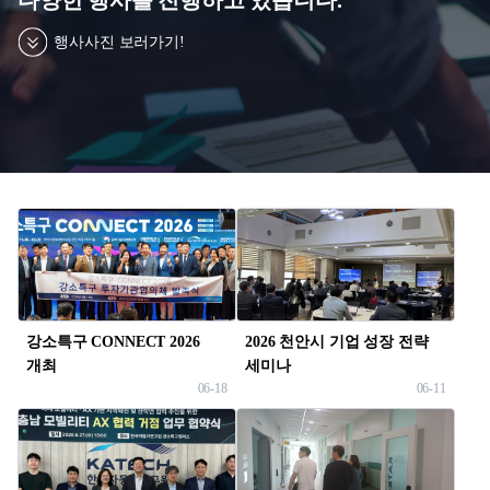
입주
침,
기술이전사업화
이
행사사진 보러가기!
메
글로벌 협력 지원
일
무
단
수
집
거
올
부,
인
이
원
용
서
약
비
강소특구 CONNECT 2026
2026 천안시 기업 성장 전략
관
스
개최
세미나
개인정보처리방침
06-18
06-11
이메일무단수집거부
이용약관