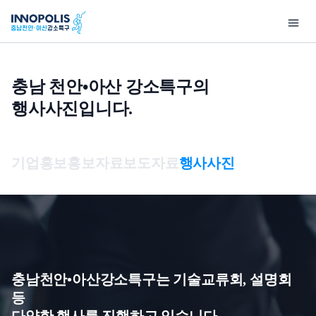
충남 천안•아산 강소특구의
행사사진입니다.
강
지
소
원
특
사
기
연
고
홍
입
구
업
술
구
객
보
주
기업홍보
홍보자료
보도자료
행사사진
소
소
정
마
지
센
안
개
개
보
당
원
터
내
개
인사말
사업구성총괄도
우수기술
특화연구분야
공지사항
기업홍보
강소
인
충남천안•아산강소특구
이노테크 발굴 및
보유특허
특구보유장비
사업공고
홍보자료
제 
정
개요
창업지원
보
기술영상
특구기술자료
보도자료
제 
처
충남천안•아산강소특구는 기술교류회, 설명회
오시는 길
이노테크 기업육성사업
리
기술동향
행사사진
입주
등
연구소기업
방
다양한 행사를 진행하고 있습니다.