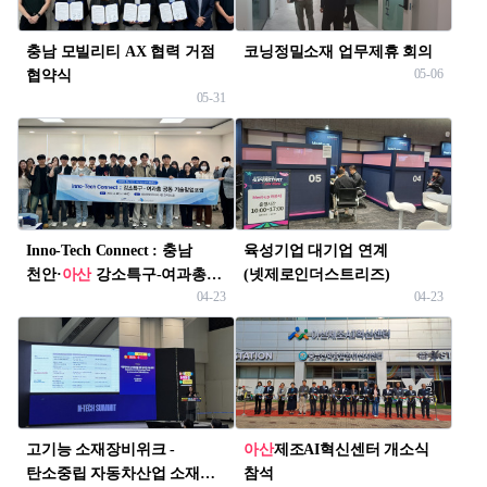
충남 모빌리티 AX 협력 거점
코닝정밀소재 업무제휴 회의
05-06
협약식
05-31
Inno-Tech Connect : 충남
육성기업 대기업 연계
천안·
아산
강소특구-여과총
(넷제로인더스트리즈)
04-23
04-23
공동기술창업포럼
고기능 소재장비위크 -
아산
제조AI혁신센터 개소식
탄소중립 자동차산업 소재
참석