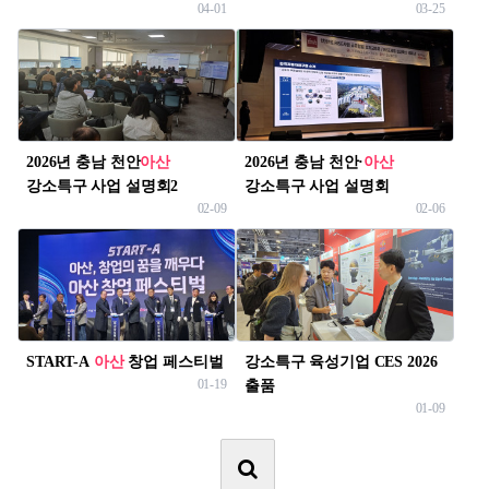
04-01
03-25
혁신 네트워크
2026년 충남 천안
아산
2026년 충남 천안·
아산
강소특구 사업 설명회2
강소특구 사업 설명회
02-09
02-06
START-A
아산
창업 페스티벌
강소특구 육성기업 CES 2026
01-19
출품
01-09