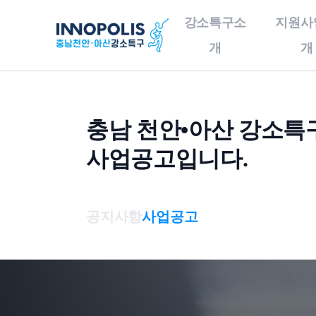
강소특구소
지원사
개
개
소특구소개
지원사업소개
기술정보
연구마당
고객지원
홍보센터
입주안내
개인정보처리방침,
올인원서비스
이메일무단수집
충남 천안•아산 강소특
인사말
사업구성총괄도
우수기술
특화연구분야
공지사항
기업홍보
강소특구캠퍼스
거부,이용약관
사업공고입니다.
개인정보처리방침
충남천안•
이노테크 발굴 및
보유특허
특구보유장비
사업공고
홍보자료
제 1캠퍼스
아산강소특구 개요
창업지원
이메일무단수집거부
기술영상
특구기술자료
보도자료
제 3캠퍼스
오시는 길
이노테크
이용약관
공지사항
사업공고
기업육성사업
기술동향
행사사진
입주 절차 안내
연구소기업
입주기업
기술이전사업화
글로벌 협력 지원